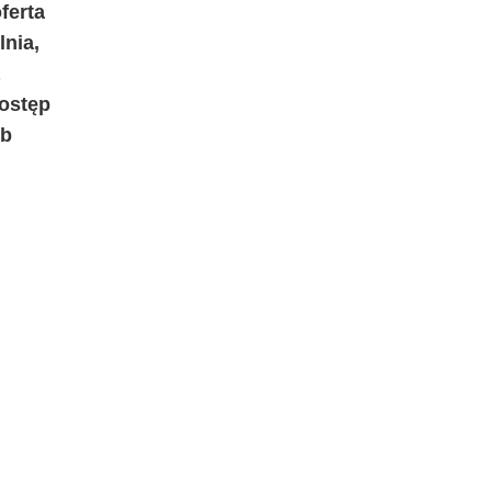
ferta
nia,
dostęp
ób