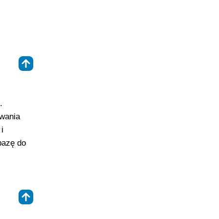
⇑
.
iwania
i
bazę do
⇑