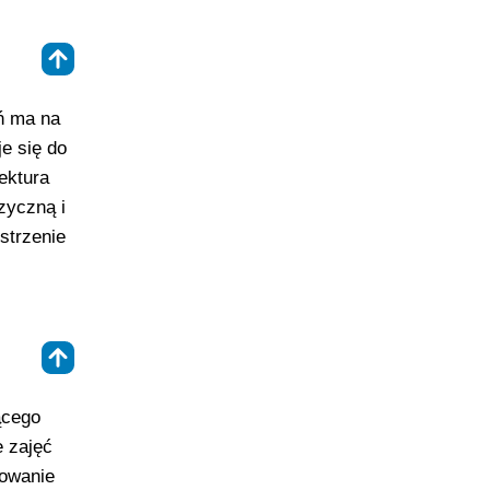
⇑
ń ma na
e się do
ektura
zyczną i
strzenie
⇑
ącego
e zajęć
towanie