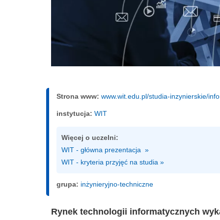
Strona www:
www.wit.edu.pl/studia-inzynierskie/in
instytucja:
WIT
Więcej o uczelni:
WIT - główna prezentacja  »
WIT - kryteria przyjęć na studia »
grupa:
inżynieryjno-techniczne
Rynek technologii informatycznych wyka