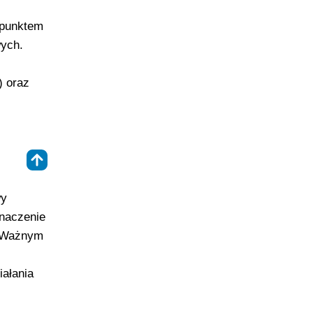
 punktem
wych.
) oraz
⇑
wy
znaczenie
. Ważnym
iałania