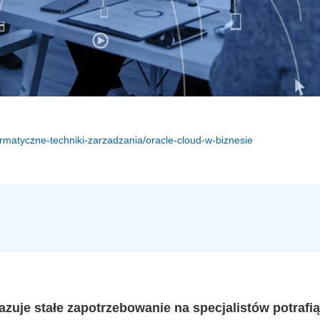
formatyczne-techniki-zarzadzania/oracle-cloud-w-biznesie
zuje stałe zapotrzebowanie na specjalistów potrafi