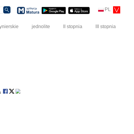
PL
ynierskie
jednolite
II stopnia
III stopnia
na