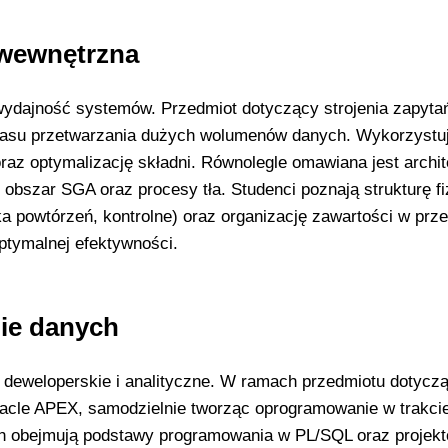
 wewnętrzna
 wydajność systemów. Przedmiot dotyczący strojenia zapyta
czasu przetwarzania dużych wolumenów danych. Wykorzystuj
z optymalizację składni. Równolegle omawiana jest archit
, obszar SGA oraz procesy tła. Studenci poznają strukturę fi
ka powtórzeń, kontrolne) oraz organizację zawartości w prze
optymalnej efektywności.
nie danych
a deweloperskie i analityczne. W ramach przedmiotu dotycz
Oracle APEX, samodzielnie tworząc oprogramowanie w trakci
ych obejmują podstawy programowania w PL/SQL oraz projek