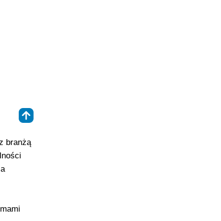
⇑
 z branżą
lności
ia
temami