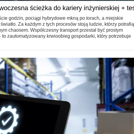
czesna ścieżka do kariery inżynierskiej + te
cie godzin, pociągi hybrydowe mkną po torach, a miejskie
iatło. Za każdym z tych procesów stoją ludzie, którzy potrafią
m chaosem. Współczesny transport przestał być prostym
 to zautomatyzowany krwioobieg gospodarki, który potrzebuje