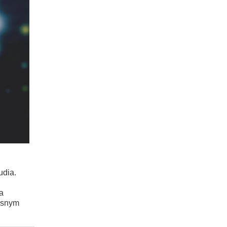
udia.
a
zesnym