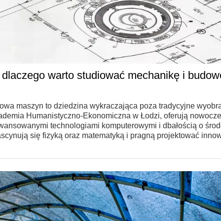
li dlaczego warto studiować mechanikę i budow
udowa maszyn to dziedzina wykraczająca poza tradycyjne wyobr
k Akademia Humanistyczno-Ekonomiczna w Łodzi, oferują nowocz
awansowanymi technologiami komputerowymi i dbałością o środ
fascynują się fizyką oraz matematyką i pragną projektować inno