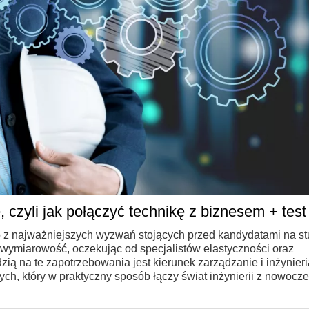
, czyli jak połączyć technikę z biznesem + test
 z najważniejszych wyzwań stojących przed kandydatami na st
ymiarowość, oczekując od specjalistów elastyczności oraz
ią na te zapotrzebowania jest kierunek zarządzanie i inżynieri
h, który w praktyczny sposób łączy świat inżynierii z nowoc