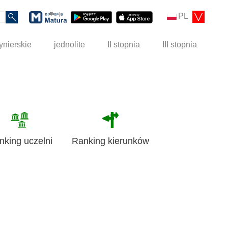
PL
ynierskie
jednolite
II stopnia
III stopnia
nking uczelni
Ranking kierunków