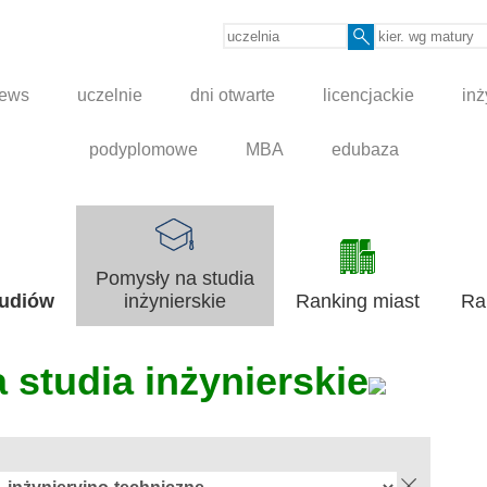
news
uczelnie
dni otwarte
licencjackie
inż
podyplomowe
MBA
edubaza
Pomysły na studia
tudiów
inżynierskie
Ranking miast
Ra
 studia inżynierskie