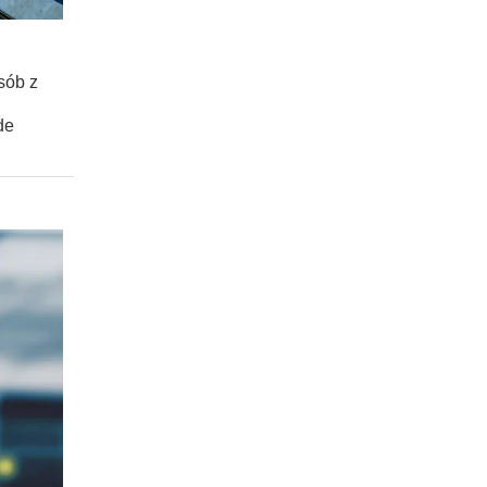
sób z
de