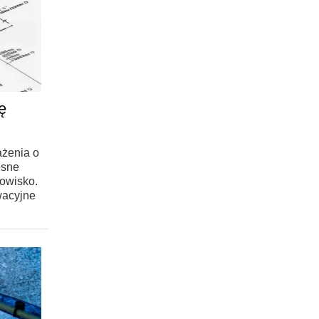
ę
ażenia o
esne
owisko.
wacyjne