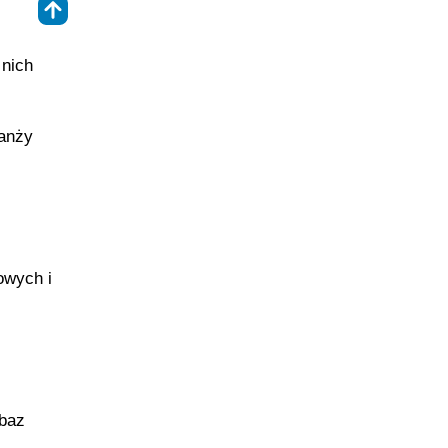
⇑
 nich
ranży
owych i
 baz