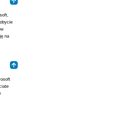
⇑
soft,
dobycie
ów
ję na
⇑
osoft
ciate
w