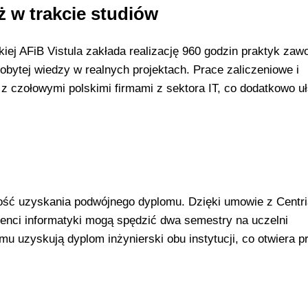
 w trakcie studiów
ej AFiB Vistula zakłada realizację 960 godzin praktyk za
bytej wiedzy w realnych projektach. Prace zaliczeniowe i
czołowymi polskimi firmami z sektora IT, co dodatkowo uł
wość uzyskania podwójnego dyplomu. Dzięki umowie z Centr
udenci informatyki mogą spędzić dwa semestry na uczelni
u uzyskują dyplom inżynierski obu instytucji, co otwiera p