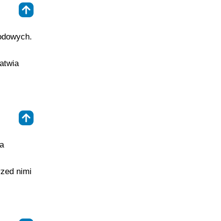
⇑
wodowych.
atwia
⇑
ia
rzed nimi