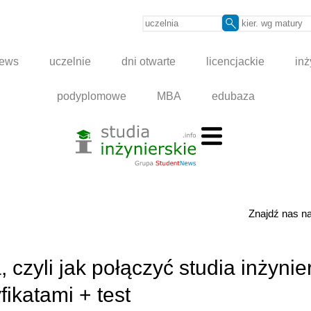
news
uczelnie
dni otwarte
licencjackie
inż
podyplomowe
MBA
edubaza
Znajdź nas 
 czyli jak połączyć studia inżynie
ikatami + test