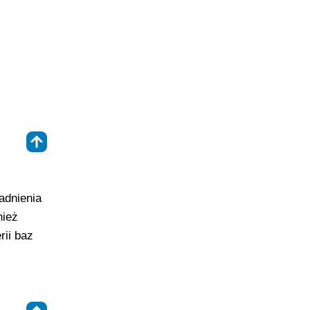
⇑
adnienia
nież
rii baz