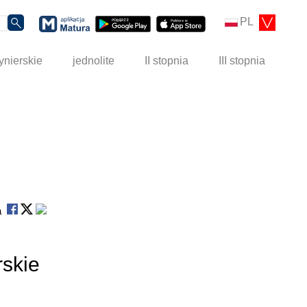
PL
ynierskie
jednolite
II stopnia
III stopnia
na
rskie