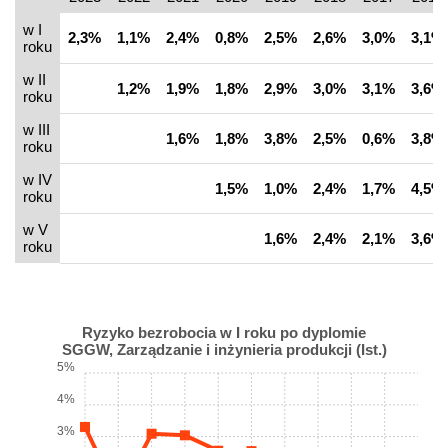
w I
2,3%
1,1%
2,4%
0,8%
2,5%
2,6%
3,0%
3,1%
roku
w II
1,2%
1,9%
1,8%
2,9%
3,0%
3,1%
3,6%
roku
w III
1,6%
1,8%
3,8%
2,5%
0,6%
3,8%
roku
w IV
1,5%
1,0%
2,4%
1,7%
4,5%
roku
w V
1,6%
2,4%
2,1%
3,6%
roku
Ryzyko bezrobocia w I roku po dyplomie
SGGW, Zarządzanie i inżynieria produkcji (Ist.)
5%
4%
3%