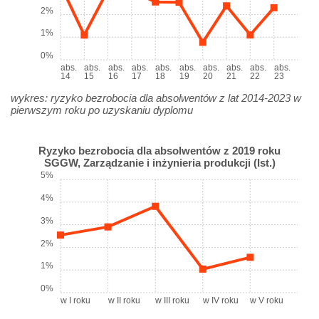
2%
1%
0%
abs.
abs.
abs.
abs.
abs.
abs.
abs.
abs.
abs.
abs.
14
15
16
17
18
19
20
21
22
23
wykres: ryzyko bezrobocia dla absolwentów z lat 2014-2023 w
pierwszym roku po uzyskaniu dyplomu
Ryzyko bezrobocia dla absolwentów z 2019 roku
SGGW, Zarządzanie i inżynieria produkcji (Ist.)
5%
4%
3%
2%
1%
0%
w I roku
w II roku
w III roku
w IV roku
w V roku