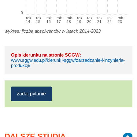
0
rok
rok
rok
rok
rok
rok
rok
rok
rok
rok
14
15
16
17
18
19
20
21
22
23
wykres: liczba absolwentów w latach 2014-2023.
Opis kierunku na stronie SGGW:
www.sggw.edu.pl/kierunki-sggw/zarzadzanie-i-inzynieria-
produkcji/
zadaj pytanie
DALSZE STUDIA