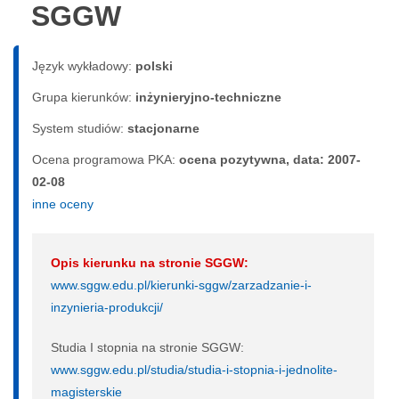
SGGW
Język wykładowy:
polski
Grupa kierunków:
inżynieryjno-techniczne
System studiów:
sta­cjo­nar­ne
Ocena programowa PKA:
ocena pozytywna, data: 2007-
02-08
inne oceny
Opis kierunku na stronie SGGW:
www.sggw.edu.pl/kierunki-sggw/zarzadzanie-i-
inzynieria-produkcji/
Studia I stopnia na stronie SGGW:
www.sggw.edu.pl/studia/studia-i-stopnia-i-jednolite-
magisterskie