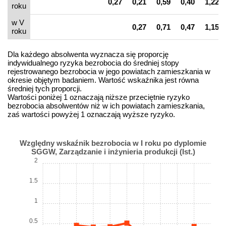
0,27
0,21
0,59
0,40
1,22
roku
w V
0,27
0,71
0,47
1,15
roku
Dla każdego absolwenta wyznacza się proporcję
indywidualnego ryzyka bezrobocia do średniej stopy
rejestrowanego bezrobocia w jego powiatach zamieszkania w
okresie objętym badaniem. Wartość wskaźnika jest równa
średniej tych proporcji.
Wartości poniżej 1 oznaczają niższe przeciętnie ryzyko
bezrobocia absolwentów niż w ich powiatach zamieszkania,
zaś wartości powyżej 1 oznaczają wyższe ryzyko.
Względny wskaźnik bezrobocia w I roku po dyplomie
SGGW, Zarządzanie i inżynieria produkcji (Ist.)
2
1.5
1
0.5