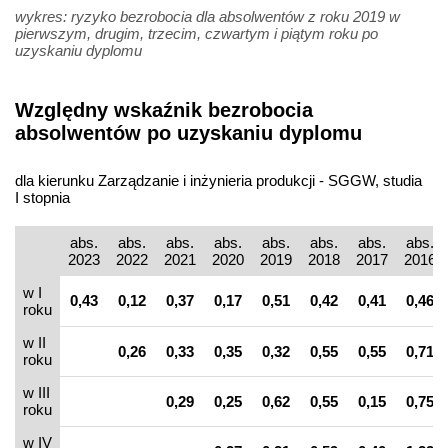
wykres: ryzyko bezrobocia dla absolwentów z roku 2019 w
pierwszym, drugim, trzecim, czwartym i piątym roku po
uzyskaniu dyplomu
Względny wskaźnik bezrobocia
absolwentów po uzyskaniu dyplomu
dla kierunku Zarządzanie i inżynieria produkcji - SGGW, studia
I stopnia
abs.
abs.
abs.
abs.
abs.
abs.
abs.
abs.
2023
2022
2021
2020
2019
2018
2017
2016
w I
0,43
0,12
0,37
0,17
0,51
0,42
0,41
0,46
roku
w II
0,26
0,33
0,35
0,32
0,55
0,55
0,71
roku
w III
0,29
0,25
0,62
0,55
0,15
0,75
roku
w IV