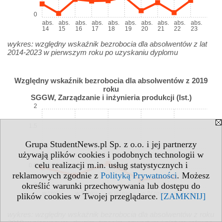
0
abs.
abs.
abs.
abs.
abs.
abs.
abs.
abs.
abs.
abs.
14
15
16
17
18
19
20
21
22
23
wykres: względny wskaźnik bezrobocia dla absolwentów z lat
2014-2023 w pierwszym roku po uzyskaniu dyplomu
Względny wskaźnik bezrobocia dla absolwentów z 2019
roku
SGGW, Zarządzanie i inżynieria produkcji (Ist.)
2
1.5
Grupa StudentNews.pl Sp. z o.o. i jej partnerzy
1
używają plików cookies i podobnych technologii w
celu realizacji m.in. usług statystycznych i
0.5
reklamowych zgodnie z
Polityką Prywatności
. Możesz
określić warunki przechowywania lub dostępu do
0
w I roku
w II roku
w III roku
w IV roku
w V roku
plików cookies w Twojej przeglądarce.
[ZAMKNIJ]
wykres: względny wskaźnik bezrobocia dla absolwentów z roku