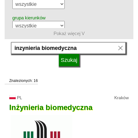
grupa kierunków
Pokaż więcej V
język
system studiów
Znalezionych: 16
typ uczelni
PL
Kraków
status uczelni
Inżynieria
biomedyczna