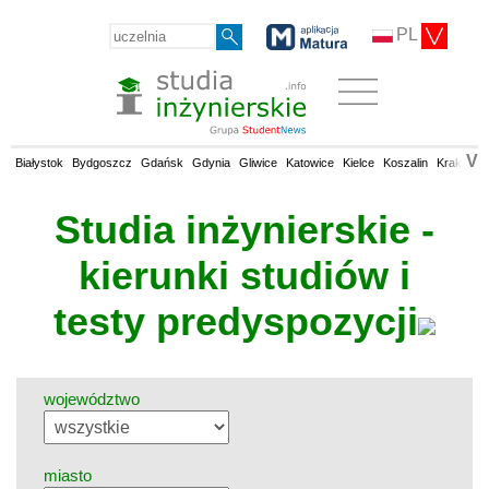
PL
V
Białystok
Bydgoszcz
Gdańsk
Gdynia
Gliwice
Katowice
Kielce
Koszalin
Kraków
Studia inżynierskie -
kierunki studiów i
testy predyspozycji
województwo
miasto