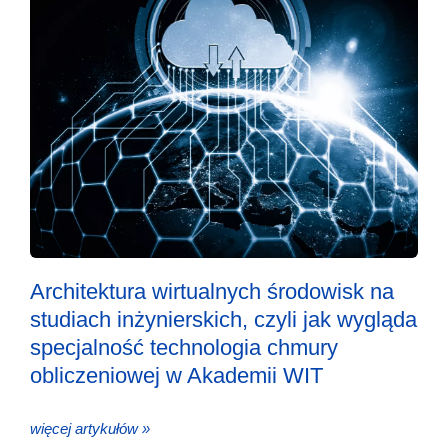
Architektura wirtualnych środowisk na
studiach inżynierskich, czyli jak wygląda
specjalność technologia chmury
obliczeniowej w Akademii WIT
więcej artykułów »