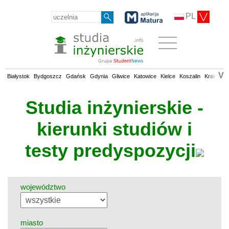
PL
V
Białystok
Bydgoszcz
Gdańsk
Gdynia
Gliwice
Katowice
Kielce
Koszalin
Kraków
Studia inżynierskie -
kierunki studiów i
testy predyspozycji
województwo
miasto