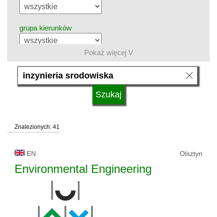
grupa kierunków
Pokaż więcej V
język
system studiów
Znalezionych: 41
typ uczelni
EN
Olsztyn
status uczelni
Environmental Engineering