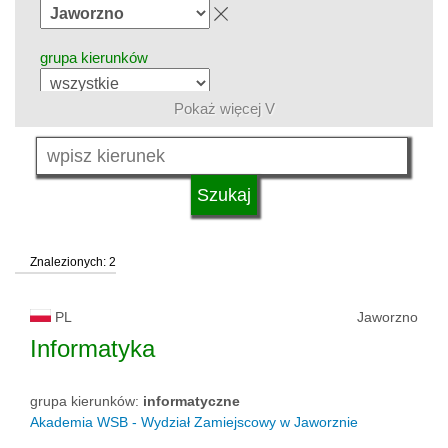
grupa kierunków
Pokaż więcej V
język
system studiów
Znalezionych: 2
typ uczelni
PL
Jaworzno
status uczelni
Informatyka
grupa kierunków:
informatyczne
Akademia WSB - Wydział Zamiejscowy w Jaworznie