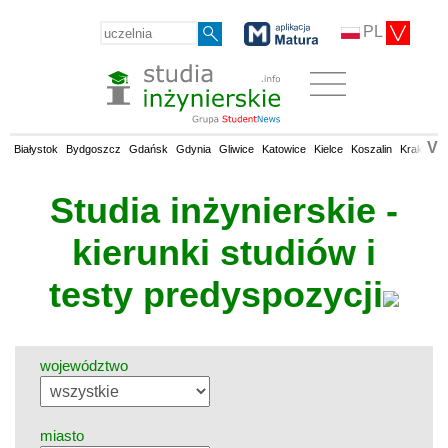
PL
V
Białystok
Bydgoszcz
Gdańsk
Gdynia
Gliwice
Katowice
Kielce
Koszalin
Kraków
Studia inżynierskie -
kierunki studiów i
testy predyspozycji
województwo
miasto