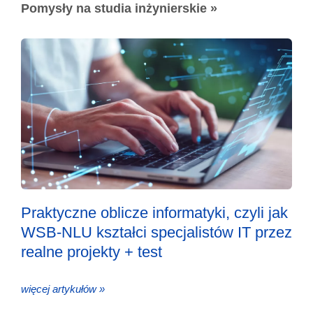
Pomysły na studia inżynierskie »
Praktyczne oblicze informatyki, czyli jak
WSB-NLU kształci specjalistów IT przez
realne projekty + test
więcej artykułów »