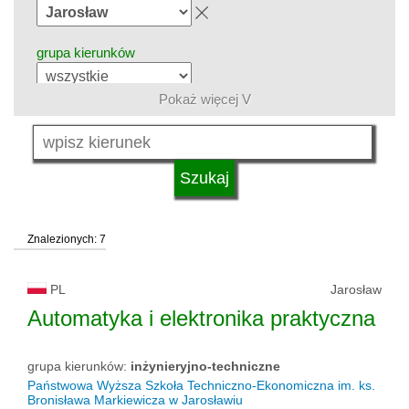
grupa kierunków
Pokaż więcej V
język
system studiów
Znalezionych: 7
typ uczelni
PL
Jarosław
status uczelni
Automatyka i elektronika praktyczna
grupa kierunków:
inżynieryjno-techniczne
Państwowa Wyższa Szkoła Techniczno-Ekonomiczna im. ks.
Bronisława Markiewicza w Jarosławiu