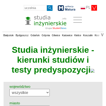
PL
V
Białystok
Bydgoszcz
Gdańsk
Gdynia
Gliwice
Katowice
Kielce
Koszalin
Kraków
Studia inżynierskie -
kierunki studiów i
testy predyspozycji
województwo
miasto