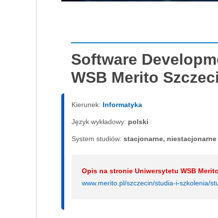
Software Developm
WSB Merito Szczec
Kierunek:
Informatyka
Język wykładowy:
polski
System studiów:
sta­cjo­nar­ne, nie­sta­cjo­nar­ne
Opis na stronie Uniwersytetu WSB Merito
www.merito.pl/szczecin/studia-i-szkolenia/st