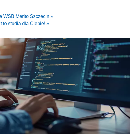
e WSB Merito Szczecin »
to studia dla Ciebie! »