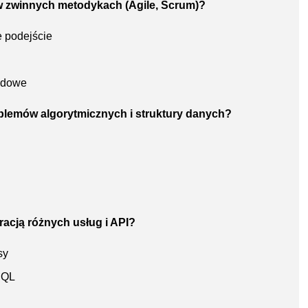
 w zwinnych metodykach (Agile, Scrum)?
e podejście
adowe
oblemów algorytmicznych i struktury danych?
acją różnych usług i API?
sy
hQL