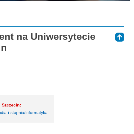
ent na Uniwersytecie
⇑
in
 Szczecin:
udia-i-stopnia/informatyka