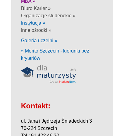
MBA »
Biuro Karier »
Organizacje studenckie »
Instytucja »
Inne ośrodki »
Galeria uczelni »
» Merito Szczecin - kierunki bez
kryteriów
Kontakt:
ul. Jana i Jędrzeja Śniadeckich 3
70-224 Szczecin
Tel.: 91 422 46 30