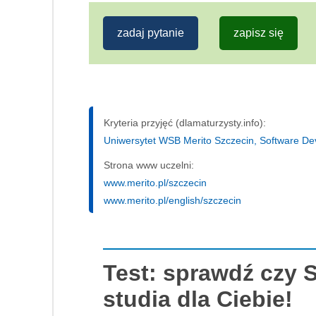
zadaj pytanie
zapisz się
Kryteria przyjęć (dlamaturzysty.info):
Uniwersytet WSB Merito Szczecin, Software Dev
Strona www uczelni:
www.merito.pl/szczecin
www.merito.pl/english/szczecin
Test: sprawdź czy 
studia dla Ciebie!