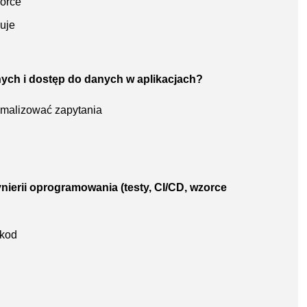
zorce
uje
nych i dostęp do danych w aplikacjach?
ymalizować zapytania
nierii oprogramowania (testy, CI/CD, wzorce
 kod