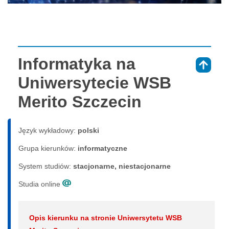
Informatyka na
⇑
Uniwersytecie WSB
Merito Szczecin
Język wykładowy:
polski
Grupa kierunków:
informatyczne
System studiów:
sta­cjo­nar­ne, nie­sta­cjo­nar­ne
Studia online
Opis kierunku na stronie Uniwersytetu WSB