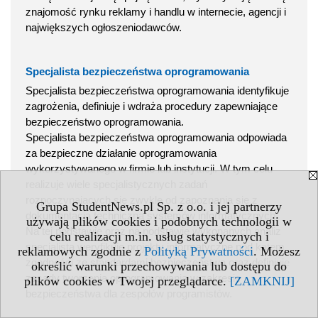
znajomość rynku reklamy i handlu w internecie, agencji i
największych ogłoszeniodawców.
Specjalista bezpieczeństwa oprogramowania
Specjalista bezpieczeństwa oprogramowania identyfikuje
zagrożenia, definiuje i wdraża procedury zapewniające
bezpieczeństwo oprogramowania.
Specjalista bezpieczeństwa oprogramowania odpowiada
za bezpieczne działanie oprogramowania
wykorzystywanego w firmie lub instytucji. W tym celu
realizuje wiele specjalistycznych zadań
rozpoczynających się zwykle od zapoznania się z
Grupa StudentNews.pl Sp. z o.o. i jej partnerzy
dokumentacją techniczną systemów informatycznych.
używają plików cookies i podobnych technologii w
Na tej podstawie oraz na podstawie wykonanych analiz
celu realizacji m.in. usług statystycznych i
specjalista weryfikuje projekty informatyczne pod kątem
reklamowych zgodnie z
Polityką Prywatności
. Możesz
zgodności ze standardami bezpieczeństwa oraz definiuje
określić warunki przechowywania lub dostępu do
zasady tworzenia oprogramowania w zakresie
plików cookies w Twojej przeglądarce.
[ZAMKNIJ]
bezpieczeństwa dla zespołów programistów.