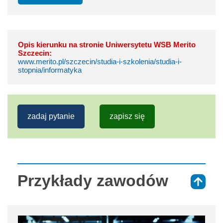
Opis kierunku na stronie Uniwersytetu WSB Merito
Szczecin:
www.merito.pl/szczecin/studia-i-szkolenia/studia-i-
stopnia/informatyka
zadaj pytanie
zapisz się
Przykłady zawodów
⇑