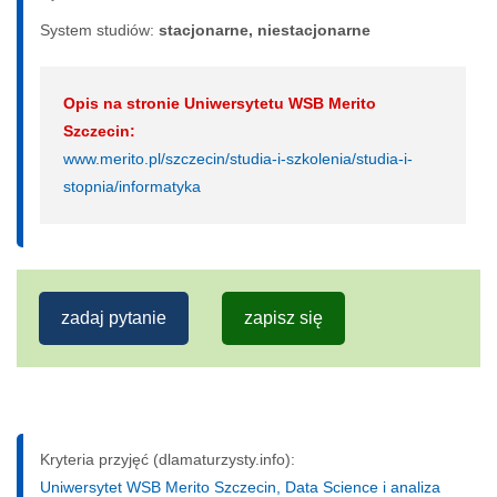
System studiów:
sta­cjo­nar­ne, nie­sta­cjo­nar­ne
Opis na stronie Uniwersytetu WSB Merito
Szczecin:
www.merito.pl/szczecin/studia-i-szkolenia/studia-i-
stopnia/informatyka
zadaj pytanie
zapisz się
Kryteria przyjęć (dlamaturzysty.info):
Uniwersytet WSB Merito Szczecin, Data Science i analiza