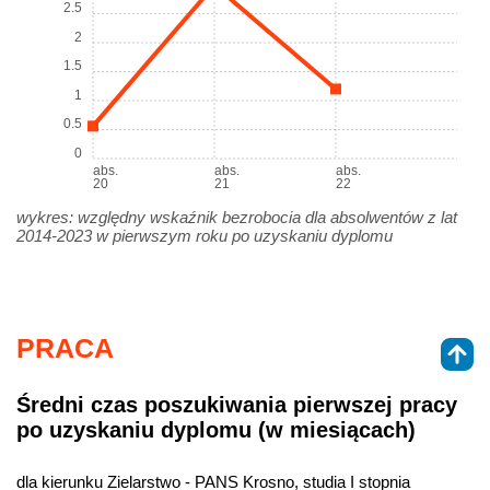
2.5
2
1.5
1
0.5
0
abs.
abs.
abs.
20
21
22
wykres: względny wskaźnik bezrobocia dla absolwentów z lat
2014-2023 w pierwszym roku po uzyskaniu dyplomu
PRACA
Średni czas poszukiwania pierwszej pracy
po uzyskaniu dyplomu (w miesiącach)
dla kierunku Zielarstwo - PANS Krosno, studia I stopnia