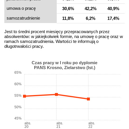
umowa o pracę
30,6%
42,2%
40,9%
samo­zatrudnienie
11,8%
6,2%
17,4%
Jest to średni procent miesięcy przepracowanych przez
absolwentów: w jakiejkolwiek formie, na umowę o pracę oraz w
ramach samozatrudnienia. Wartości te informują o
długotrwałości pracy.
Czas pracy w I roku po dyplomie
PANS Krosno, Zielarstwo (Ist.)
65%
60%
55%
50%
45%
abs.
abs.
abs.
20
21
22