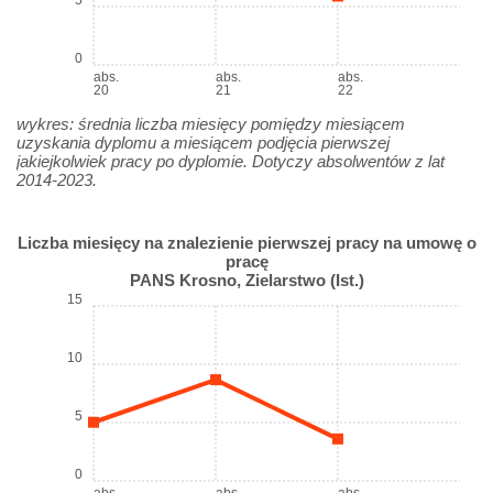
5
0
abs.
abs.
abs.
20
21
22
wykres: średnia liczba miesięcy pomiędzy miesiącem
uzyskania dyplomu a miesiącem podjęcia pierwszej
jakiejkolwiek pracy po dyplomie. Dotyczy absolwentów z lat
2014-2023.
Liczba miesięcy na znalezienie pierwszej pracy na umowę o
pracę
PANS Krosno, Zielarstwo (Ist.)
15
10
5
0