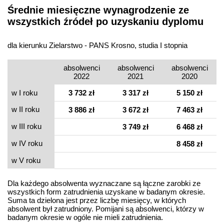
Średnie miesięczne wynagrodzenie ze
wszystkich źródeł po uzyskaniu dyplomu
dla kierunku Zielarstwo - PANS Krosno, studia I stopnia
absolwenci
absolwenci
absolwenci
2022
2021
2020
w I roku
3 732 zł
3 317 zł
5 150 zł
w II roku
3 886 zł
3 672 zł
7 463 zł
w III roku
3 749 zł
6 468 zł
w IV roku
8 458 zł
w V roku
Dla każdego absolwenta wyznaczane są łączne zarobki ze
wszystkich form zatrudnienia uzyskane w badanym okresie.
Suma ta dzielona jest przez liczbę miesięcy, w których
absolwent był zatrudniony. Pomijani są absolwenci, którzy w
badanym okresie w ogóle nie mieli zatrudnienia.