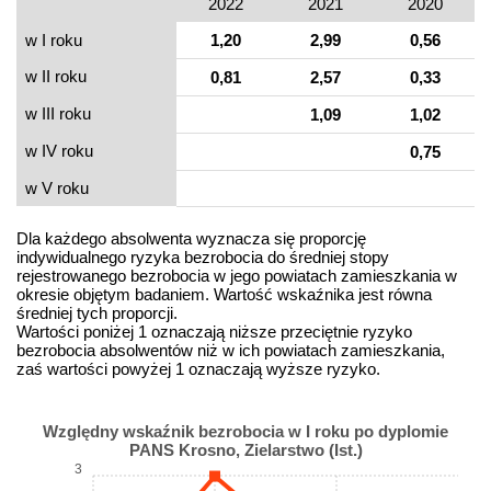
2022
2021
2020
w I roku
1,20
2,99
0,56
w II roku
0,81
2,57
0,33
w III roku
1,09
1,02
w IV roku
0,75
w V roku
Dla każdego absolwenta wyznacza się proporcję
indywidualnego ryzyka bezrobocia do średniej stopy
rejestrowanego bezrobocia w jego powiatach zamieszkania w
okresie objętym badaniem. Wartość wskaźnika jest równa
średniej tych proporcji.
Wartości poniżej 1 oznaczają niższe przeciętnie ryzyko
bezrobocia absolwentów niż w ich powiatach zamieszkania,
zaś wartości powyżej 1 oznaczają wyższe ryzyko.
Względny wskaźnik bezrobocia w I roku po dyplomie
PANS Krosno, Zielarstwo (Ist.)
3