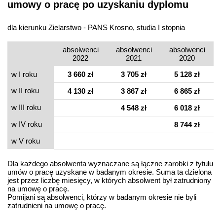
umowy o pracę po uzyskaniu dyplomu
dla kierunku Zielarstwo - PANS Krosno, studia I stopnia
absolwenci
absolwenci
absolwenci
2022
2021
2020
w I roku
3 660 zł
3 705 zł
5 128 zł
w II roku
4 130 zł
3 867 zł
6 865 zł
w III roku
4 548 zł
6 018 zł
w IV roku
8 744 zł
w V roku
Dla każdego absolwenta wyznaczane są łączne zarobki z tytułu
umów o pracę uzyskane w badanym okresie. Suma ta dzielona
jest przez liczbę miesięcy, w których absolwent był zatrudniony
na umowę o pracę.
Pomijani są absolwenci, którzy w badanym okresie nie byli
zatrudnieni na umowę o pracę.