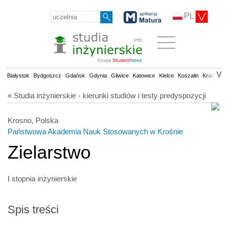
PL
V
Białystok
Bydgoszcz
Gdańsk
Gdynia
Gliwice
Katowice
Kielce
Koszalin
Kraków
« Studia inżynierskie - kierunki studiów i testy predyspozycji
Krosno, Polska
Państwowa Akademia Nauk Stosowanych w Krośnie
Zielarstwo
I stopnia inżynierskie
Spis treści