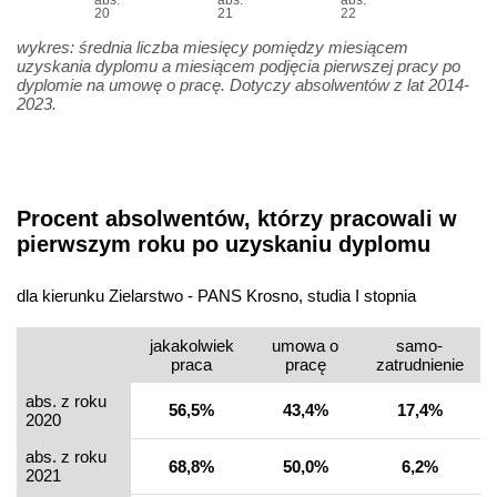
abs.
abs.
abs.
20
21
22
wykres: średnia liczba miesięcy pomiędzy miesiącem
uzyskania dyplomu a miesiącem podjęcia pierwszej pracy po
dyplomie na umowę o pracę. Dotyczy absolwentów z lat 2014-
2023.
Procent absolwentów, którzy pracowali w
pierwszym roku po uzyskaniu dyplomu
dla kierunku Zielarstwo - PANS Krosno, studia I stopnia
jakakolwiek
umowa o
samo­
praca
pracę
zatrudnienie
abs. z roku
56,5%
43,4%
17,4%
2020
abs. z roku
68,8%
50,0%
6,2%
2021