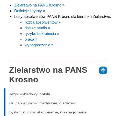
Zielarstwo na PANS Krosno »
Definicje i cytaty »
Losy absolwentów PANS Krosno dla kierunku Zielarstwo:
liczba absolwentów »
dalsze studia »
ryzyko bezrobocia »
praca »
wynagrodzenie »
Zielarstwo na PANS
⇑
Krosno
Język wykładowy:
polski
Grupa kierunków:
medyczne, o zdrowiu
System studiów:
sta­cjo­nar­ne, nie­sta­cjo­nar­ne