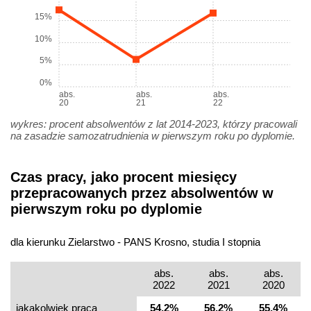
15%
10%
5%
0%
abs.
abs.
abs.
20
21
22
wykres: procent absolwentów z lat 2014-2023, którzy pracowali
na zasadzie samozatrudnienia w pierwszym roku po dyplomie.
Czas pracy, jako procent miesięcy
przepracowanych przez absolwentów w
pierwszym roku po dyplomie
dla kierunku Zielarstwo - PANS Krosno, studia I stopnia
abs.
abs.
abs.
2022
2021
2020
jakakolwiek praca
54,2%
56,2%
55,4%