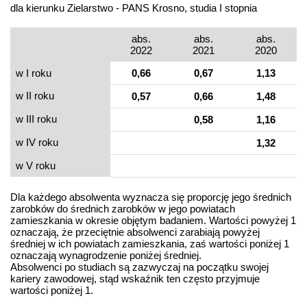
dla kierunku Zielarstwo - PANS Krosno, studia I stopnia
abs.
abs.
abs.
2022
2021
2020
w I roku
0,66
0,67
1,13
w II roku
0,57
0,66
1,48
w III roku
0,58
1,16
w IV roku
1,32
w V roku
Dla każdego absolwenta wyznacza się proporcję jego średnich
zarobków do średnich zarobków w jego powiatach
zamieszkania w okresie objętym badaniem. Wartości powyżej 1
oznaczają, że przeciętnie absolwenci zarabiają powyżej
średniej w ich powiatach zamieszkania, zaś wartości poniżej 1
oznaczają wynagrodzenie poniżej średniej.
Absolwenci po studiach są zazwyczaj na początku swojej
kariery zawodowej, stąd wskaźnik ten często przyjmuje
wartości poniżej 1.