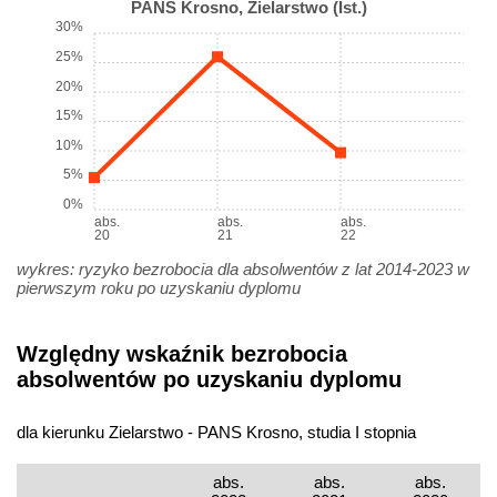
PANS Krosno, Zielarstwo (Ist.)
30%
25%
20%
15%
10%
5%
0%
abs.
abs.
abs.
20
21
22
wykres: ryzyko bezrobocia dla absolwentów z lat 2014-2023 w
pierwszym roku po uzyskaniu dyplomu
Względny wskaźnik bezrobocia
absolwentów po uzyskaniu dyplomu
dla kierunku Zielarstwo - PANS Krosno, studia I stopnia
abs.
abs.
abs.