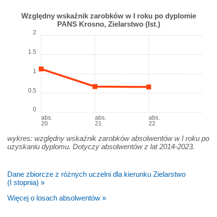
Względny wskaźnik zarobków w I roku po dyplomie
PANS Krosno, Zielarstwo (Ist.)
2
1.5
1
0.5
0
abs.
abs.
abs.
20
21
22
wykres: względny wskaźnik zarobków absolwentów w I roku po
uzyskaniu dyplomu. Dotyczy absolwentów z lat 2014-2023.
Dane zbiorcze z różnych uczelni dla kierunku Zielarstwo
(I stopnia) »
Więcej o losach absolwentów »