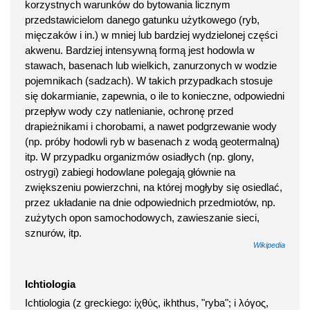
korzystnych warunków do bytowania licznym
przedstawicielom danego gatunku użytkowego (ryb,
mięczaków i in.) w mniej lub bardziej wydzielonej części
akwenu. Bardziej intensywną formą jest hodowla w
stawach, basenach lub wielkich, zanurzonych w wodzie
pojemnikach (sadzach). W takich przypadkach stosuje
się dokarmianie, zapewnia, o ile to konieczne, odpowiedni
przepływ wody czy natlenianie, ochronę przed
drapieżnikami i chorobami, a nawet podgrzewanie wody
(np. próby hodowli ryb w basenach z wodą geotermalną)
itp. W przypadku organizmów osiadłych (np. glony,
ostrygi) zabiegi hodowlane polegają głównie na
zwiększeniu powierzchni, na której mogłyby się osiedlać,
przez układanie na dnie odpowiednich przedmiotów, np.
zużytych opon samochodowych, zawieszanie sieci,
sznurów, itp.
Wikipedia
Ichtiologia
Ichtiologia (z greckiego: ἰχθύς, ikhthus, "ryba"; i λόγος,