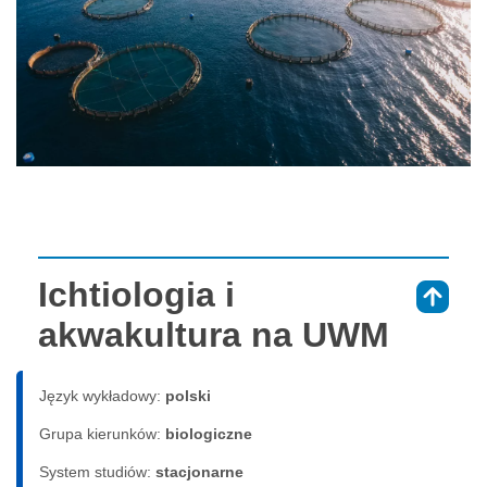
Ichtiologia i
⇑
akwakultura na UWM
Język wykładowy:
polski
Grupa kierunków:
biologiczne
System studiów:
sta­cjo­nar­ne