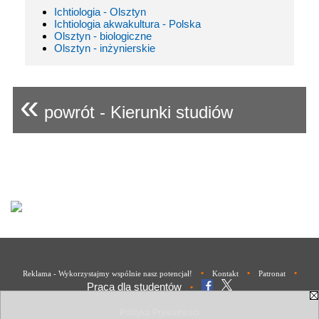
Ichtiologia - Olsztyn
Ichtiologia akwakultura - Polska
Olsztyn - biologiczne
Olsztyn - inżynierskie
«
powrót - Kierunki studiów
•
•
•
Reklama - Wykorzystajmy wspólnie nasz potencjał!
Kontakt
Patronat
Praca dla studentów
•
Polityka Prywatności