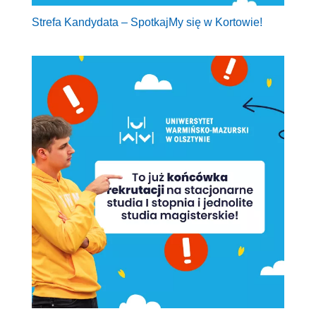
Strefa Kandydata – SpotkajMy się w Kortowie!