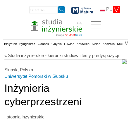
PL
V
Białystok
Bydgoszcz
Gdańsk
Gdynia
Gliwice
Katowice
Kielce
Koszalin
Kraków
« Studia inżynierskie - kierunki studiów i testy predyspozycji
Słupsk, Polska
Uniwersytet Pomorski w Słupsku
Inżynieria
cyberprzestrzeni
I stopnia inżynierskie