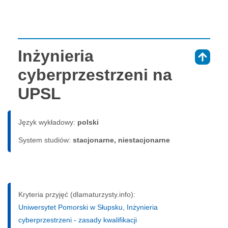
Inżynieria
⇑
cyberprzestrzeni na
UPSL
Język wykładowy:
polski
System studiów:
sta­cjo­nar­ne, nie­sta­cjo­nar­ne
Kryteria przyjęć (dlamaturzysty.info):
Uniwersytet Pomorski w Słupsku, Inżynieria
cyberprzestrzeni - zasady kwalifikacji