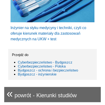
Inżynier na styku medycyny i techniki, czyli co
oferuje kierunek materiały dla zastosowań
medycznych na UKW + test
Przejdź do
Cyberbezpieczeństwo - Bydgoszcz
Cyberbezpieczeństwo - Polska
Bydgoszcz - ochrona i bezpieczeństwo
Bydgoszcz - inżynierskie
«
powrót - Kierunki studiów