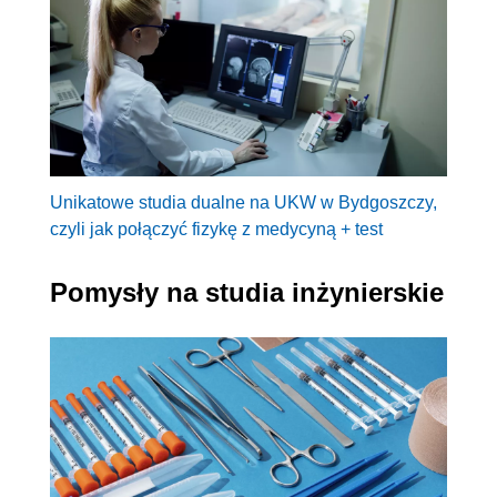
Unikatowe studia dualne na UKW w Bydgoszczy,
czyli jak połączyć fizykę z medycyną + test
Pomysły na studia inżynierskie