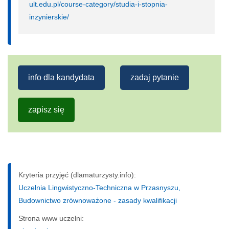
ult.edu.pl/course-category/studia-i-stopnia-
inzynierskie/
info dla kandydata
zadaj pytanie
zapisz się
Kryteria przyjęć (dlamaturzysty.info):
Uczelnia Lingwistyczno-Techniczna w Przasnyszu,
Budownictwo zrównoważone - zasady kwalifikacji
Strona www uczelni: