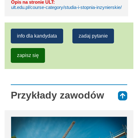
Opis na stronie ULT:
ult.edu.pl/course-category/studia-i-stopnia-inzynierskie/
info dla kandydata
zadaj pytanie
zapisz się
Przykłady zawodów
⇑