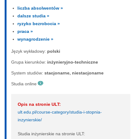
liczba absolwentów »
dalsze studia »
ryzyko bezrobocia »
praca »
wynagrodzenie »
Język wykładowy:
polski
Grupa kierunków:
inżynieryjno-techniczne
System studiów:
sta­cjo­nar­ne, nie­sta­cjo­nar­ne
Studia online
Opis na stronie ULT:
ult.edu.pl/course-category/studia-i-stopnia-
inzynierskie/
Studia inżynierskie na stronie ULT: