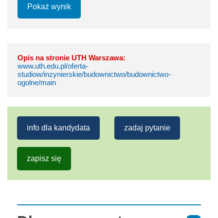
Pokaż wynik
Opis na stronie UTH Warszawa:
www.uth.edu.pl/oferta-
studiow/inzynierskie/budownictwo/budownictwo-
ogolne/main
info dla kandydata
zadaj pytanie
zapisz się