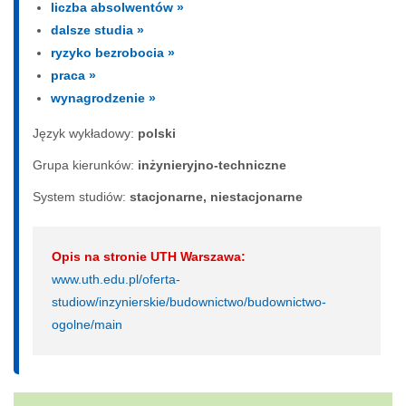
liczba absolwentów »
dalsze studia »
ryzyko bezrobocia »
praca »
wynagrodzenie »
Język wykładowy:
polski
Grupa kierunków:
inżynieryjno-techniczne
System studiów:
sta­cjo­nar­ne, nie­sta­cjo­nar­ne
Opis na stronie UTH Warszawa:
www.uth.edu.pl/oferta-
studiow/inzynierskie/budownictwo/budownictwo-
ogolne/main