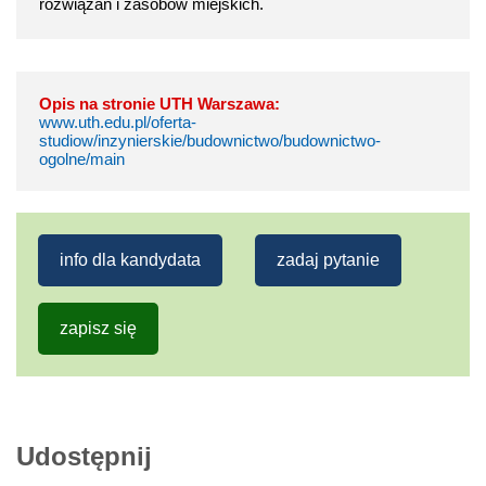
rozwiązań i zasobów miejskich.
Opis na stronie UTH Warszawa:
www.uth.edu.pl/oferta-
studiow/inzynierskie/budownictwo/budownictwo-
ogolne/main
info dla kandydata
zadaj pytanie
zapisz się
Udostępnij