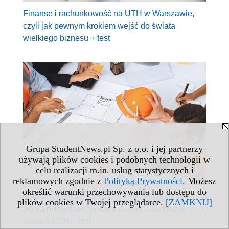
Finanse i rachunkowość na UTH w Warszawie,
czyli jak pewnym krokiem wejść do świata
wielkiego biznesu + test
Grupa StudentNews.pl Sp. z o.o. i jej partnerzy
używają plików cookies i podobnych technologii w
celu realizacji m.in. usług statystycznych i
reklamowych zgodnie z
Polityką Prywatności
. Możesz
określić warunki przechowywania lub dostępu do
Zdobądź inżynierski fach w stolicy i zaplanuj
plików cookies w Twojej przeglądarce.
[ZAMKNIJ]
swoją przyszłość na kierunku budownictwo w
murach UTH + test