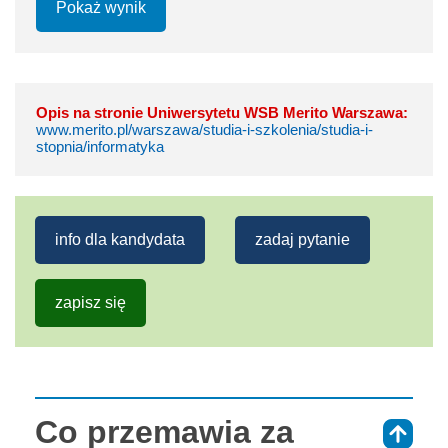
Pokaż wynik
Opis na stronie Uniwersytetu WSB Merito Warszawa:
www.merito.pl/warszawa/studia-i-szkolenia/studia-i-
stopnia/informatyka
info dla kandydata
zadaj pytanie
zapisz się
Co przemawia za
⇑