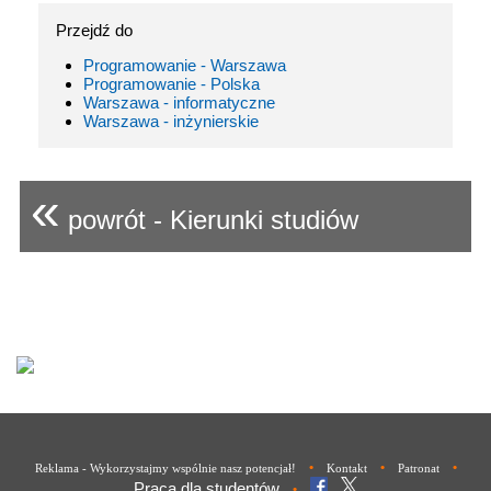
Przejdź do
Programowanie - Warszawa
Programowanie - Polska
Warszawa - informatyczne
Warszawa - inżynierskie
«
powrót - Kierunki studiów
•
•
•
Reklama - Wykorzystajmy wspólnie nasz potencjał!
Kontakt
Patronat
Praca dla studentów
•