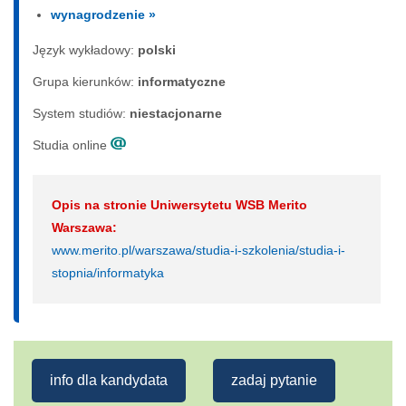
wynagrodzenie »
Język wykładowy:
polski
Grupa kierunków:
informatyczne
System studiów:
nie­sta­cjo­nar­ne
Studia online
Opis na stronie Uniwersytetu WSB Merito
Warszawa:
www.merito.pl/warszawa/studia-i-szkolenia/studia-i-
stopnia/informatyka
info dla kandydata
zadaj pytanie