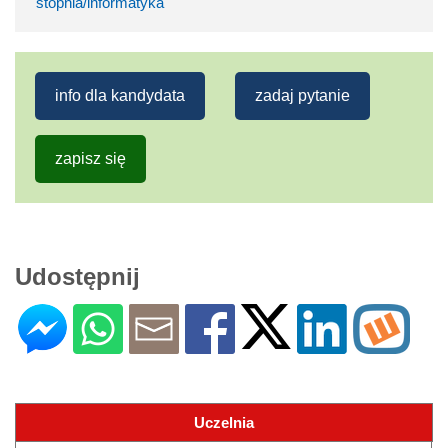
stopnia/informatyka
info dla kandydata
zadaj pytanie
zapisz się
Udostępnij
Uczelnia