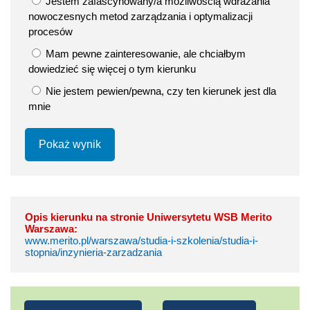
Jestem zafascynowany/a możliwością wdrażania
nowoczesnych metod zarządzania i optymalizacji
procesów
Mam pewne zainteresowanie, ale chciałbym
dowiedzieć się więcej o tym kierunku
Nie jestem pewien/pewna, czy ten kierunek jest dla
mnie
Pokaż wynik
Opis kierunku na stronie Uniwersytetu WSB Merito
Warszawa:
www.merito.pl/warszawa/studia-i-szkolenia/studia-i-
stopnia/inzynieria-zarzadzania