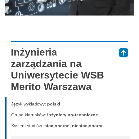
Inżynieria
⇑
zarządzania na
Uniwersytecie WSB
Merito Warszawa
Język wykładowy:
polski
Grupa kierunków:
inżynieryjno-techniczne
System studiów:
sta­cjo­nar­ne, nie­sta­cjo­nar­ne