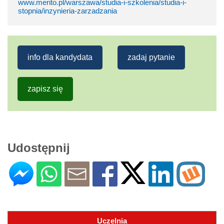
www.merito.pl/warszawa/studia-i-szkolenia/studia-i-
stopnia/inzynieria-zarzadzania
info dla kandydata
zadaj pytanie
zapisz się
Udostępnij
Uczelnia