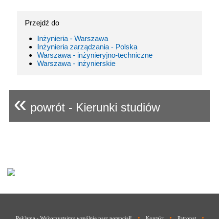
Przejdź do
Inżynieria - Warszawa
Inżynieria zarządzania - Polska
Warszawa - inżynieryjno-techniczne
Warszawa - inżynierskie
«
powrót - Kierunki studiów
•
•
•
Reklama - Wykorzystajmy wspólnie nasz potencjał!
Kontakt
Patronat