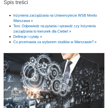
Spis treści
Inżynieria zarządzania na Uniwersytecie WSB Merito
Warszawa »
Test. Odpowiedz na pytania i sprawdź czy Inżynieria
zarządzania to kierunek dla Ciebie! »
Definicje i cytaty »
Co przemawia za wyborem studiów w Warszawie? »