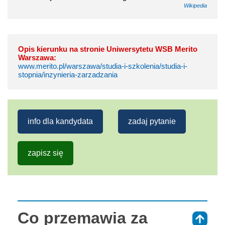
Wikipedia
Opis kierunku na stronie Uniwersytetu WSB Merito
Warszawa:
www.merito.pl/warszawa/studia-i-szkolenia/studia-i-
stopnia/inzynieria-zarzadzania
info dla kandydata
zadaj pytanie
zapisz się
Co przemawia za
⇑