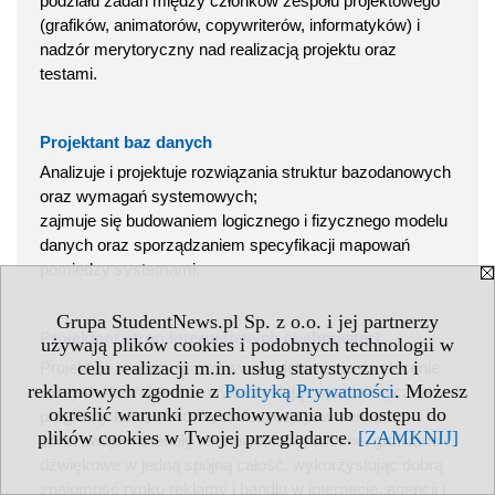
podziału zadań między członków zespołu projektowego
(grafików, animatorów, copywriterów, informatyków) i
nadzór merytoryczny nad realizacją projektu oraz
testami.
Projektant baz danych
Analizuje i projektuje rozwiązania struktur bazodanowych
oraz wymagań systemowych;
zajmuje się budowaniem logicznego i fizycznego modelu
danych oraz sporządzaniem specyfikacji mapowań
pomiędzy systemami.
Grupa StudentNews.pl Sp. z o.o. i jej partnerzy
Projektant stron internetowych (webmaster)
używają plików cookies i podobnych technologii w
celu realizacji m.in. usług statystycznych i
Projektuje i tworzy strony www w internecie na zlecenie
reklamowych zgodnie z
Polityką Prywatności
. Możesz
różnych kontrahentów, wykorzystując specjalistyczne
określić warunki przechowywania lub dostępu do
programy komputerowe; umieszcza je w serwerze;
plików cookies w Twojej przeglądarce.
[ZAMKNIJ]
opracowuje materiały tekstowe, fotograficzne, graficzne i
dźwiękowe w jedną spójną całość, wykorzystując dobrą
znajomość rynku reklamy i handlu w internecie, agencji i