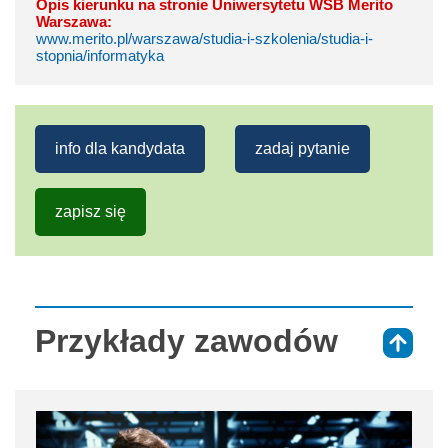
Opis kierunku na stronie Uniwersytetu WSB Merito
Warszawa:
www.merito.pl/warszawa/studia-i-szkolenia/studia-i-
stopnia/informatyka
info dla kandydata
zadaj pytanie
zapisz się
Przykłady zawodów
⇑