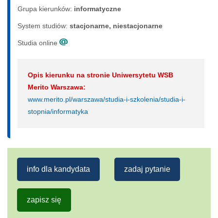
Grupa kierunków:
informatyczne
System studiów:
sta­cjo­nar­ne, nie­sta­cjo­nar­ne
Studia online
Opis kierunku na stronie Uniwersytetu WSB
Merito Warszawa:
www.merito.pl/warszawa/studia-i-szkolenia/studia-i-
stopnia/informatyka
info dla kandydata
zadaj pytanie
zapisz się