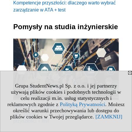
Kompetencje przyszłości: dlaczego warto wybrać
zarządzanie w ATA + test
Pomysły na studia inżynierskie
Grupa StudentNews.pl Sp. z o.o. i jej partnerzy
używają plików cookies i podobnych technologii w
celu realizacji m.in. usług statystycznych i
reklamowych zgodnie z
Polityką Prywatności
. Możesz
Inżynierskie podejście do łańcucha dostaw czyli
określić warunki przechowywania lub dostępu do
jak logistyka w ATA kształtuje specjalistów
plików cookies w Twojej przeglądarce.
[ZAMKNIJ]
przyszłości + test