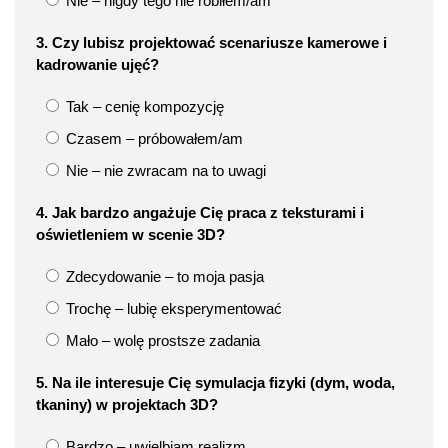
Nie – nigdy tego nie robiłem/am
3. Czy lubisz projektować scenariusze kamerowe i
kadrowanie ujęć?
Tak – cenię kompozycję
Czasem – próbowałem/am
Nie – nie zwracam na to uwagi
4. Jak bardzo angażuje Cię praca z teksturami i
oświetleniem w scenie 3D?
Zdecydowanie – to moja pasja
Trochę – lubię eksperymentować
Mało – wolę prostsze zadania
5. Na ile interesuje Cię symulacja fizyki (dym, woda,
tkaniny) w projektach 3D?
Bardzo – uwielbiam realizm