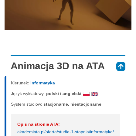
Animacja 3D na ATA
⇑
Kierunek:
Informatyka
Język wykładowy:
polski i angielski
System studiów:
sta­cjo­nar­ne, nie­sta­cjo­nar­ne
Opis na stronie ATA:
akademiata.pl/oferta/studia-1-stopnia/informatyka/