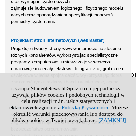
oraz wymagań systemowych;
zajmuje się budowaniem logicznego i fizycznego modelu
danych oraz sporządzaniem specyfikacji mapowań
pomiędzy systemami.
Projektant stron internetowych (webmaster)
Projektuje i tworzy strony www w internecie na zlecenie
różnych kontrahentów, wykorzystując specjalistyczne
programy komputerowe; umieszcza je w serwerze;
opracowuje materiały tekstowe, fotograficzne, graficzne i
dźwiękowe w jedną spójną całość, wykorzystując dobrą
znajomość rynku reklamy i handlu w internecie, agencji i
Grupa StudentNews.pl Sp. z o.o. i jej partnerzy
największych ogłoszeniodawców.
używają plików cookies i podobnych technologii w
celu realizacji m.in. usług statystycznych i
reklamowych zgodnie z
Polityką Prywatności
. Możesz
Specjalista bezpieczeństwa oprogramowania
określić warunki przechowywania lub dostępu do
Specjalista bezpieczeństwa oprogramowania identyfikuje
plików cookies w Twojej przeglądarce.
[ZAMKNIJ]
zagrożenia, definiuje i wdraża procedury zapewniające
bezpieczeństwo oprogramowania.
Specjalista bezpieczeństwa oprogramowania odpowiada