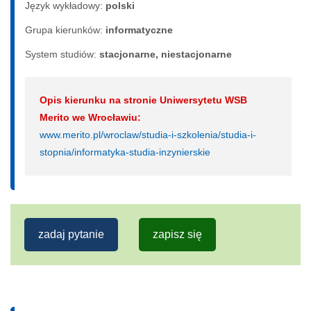
Język wykładowy:
polski
Grupa kierunków:
informatyczne
System studiów:
sta­cjo­nar­ne, nie­sta­cjo­nar­ne
Opis kierunku na stronie Uniwersytetu WSB
Merito we Wrocławiu:
www.merito.pl/wroclaw/studia-i-szkolenia/studia-i-
stopnia/informatyka-studia-inzynierskie
zadaj pytanie
zapisz się