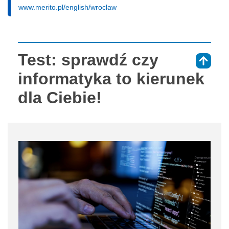
www.merito.pl/english/wroclaw
Test: sprawdź czy
⇑
informatyka to kierunek
dla Ciebie!