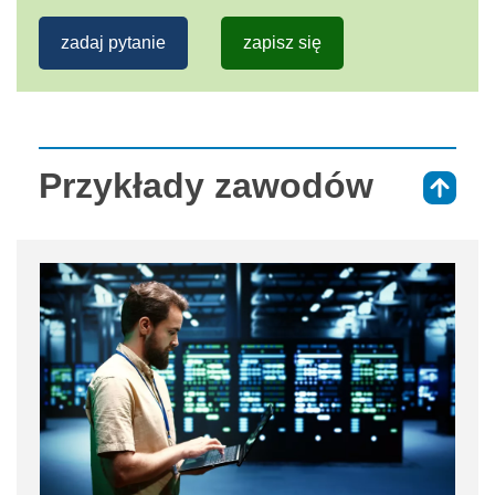
zadaj pytanie
zapisz się
Przykłady zawodów
⇑