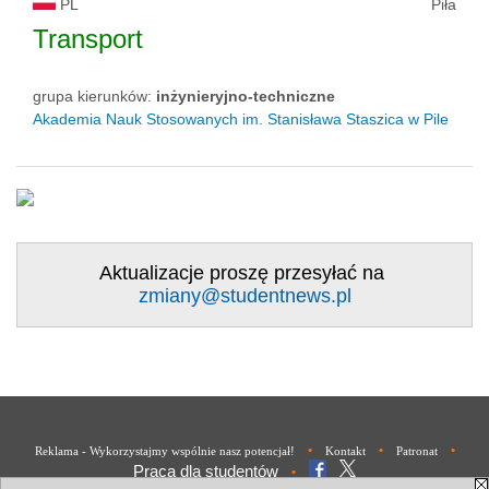
PL
Piła
Transport
grupa kierunków:
inżynieryjno-techniczne
Akademia Nauk Stosowanych im. Stanisława Staszica w Pile
Aktualizacje proszę przesyłać na
zmiany@studentnews.pl
•
•
•
Reklama - Wykorzystajmy wspólnie nasz potencjał!
Kontakt
Patronat
Praca dla studentów
•