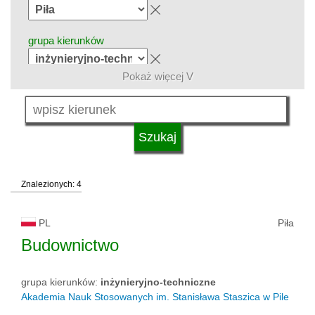
grupa kierunków
Pokaż więcej V
język
system studiów
Znalezionych: 4
typ uczelni
PL
Piła
status uczelni
Budownictwo
grupa kierunków:
inżynieryjno-techniczne
Akademia Nauk Stosowanych im. Stanisława Staszica w Pile