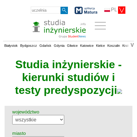
PL
V
Białystok
Bydgoszcz
Gdańsk
Gdynia
Gliwice
Katowice
Kielce
Koszalin
Kraków
Studia inżynierskie -
kierunki studiów i
testy predyspozycji
województwo
miasto