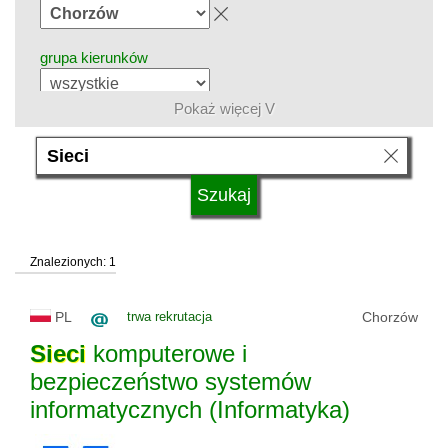
grupa kierunków
Pokaż więcej V
język
system studiów
Znalezionych: 1
typ uczelni
PL
trwa rekrutacja
Chorzów
status uczelni
Sieci
komputerowe i
bezpieczeństwo systemów
informatycznych (Informatyka)