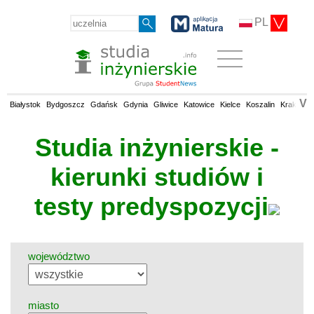
PL
V
Białystok
Bydgoszcz
Gdańsk
Gdynia
Gliwice
Katowice
Kielce
Koszalin
Kraków
Studia inżynierskie -
kierunki studiów i
testy predyspozycji
województwo
miasto