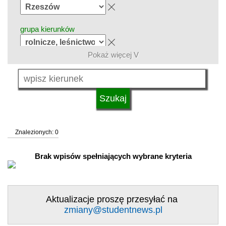
grupa kierunków
Pokaż więcej V
język
system studiów
Znalezionych: 0
typ uczelni
Brak wpisów spełniających wybrane kryteria
status uczelni
Aktualizacje proszę przesyłać na
zmiany@studentnews.pl