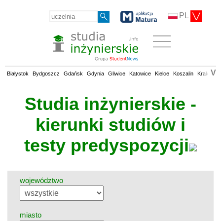
PL
V
Białystok
Bydgoszcz
Gdańsk
Gdynia
Gliwice
Katowice
Kielce
Koszalin
Kraków
Studia inżynierskie -
kierunki studiów i
testy predyspozycji
województwo
miasto